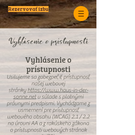
Rezervovať izbu
Vyhlásenie o prístupnosti
Vyhlásenie o
prístupnosti
Usilujeme sa zabezpečiť prístupnosť
našej webovej
stránky
https://www.haus-in-der-
sonne.net
v súlade s platnými
právnymi predpismi. Vychádzame z
usmernení pre prístupnosť
webového obsahu (WCAG) 2.1 / 2.2
na úrovni AA a z rakúskeho zákona
o prístupnosti webových stránok