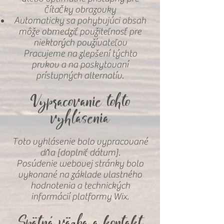
čítačky obrazovky
Automaticky sa pohybujúci obsah
môže obmedziť použiteľnosť pre
niektorých používateľov
Pracujeme na zlepšení týchto
prvkov a na poskytovaní
prístupných alternatív.
Vypracovanie tohto
vyhlásenia
Toto vyhlásenie bolo vypracované
dňa [doplniť dátum].
Posúdenie webovej stránky bolo
vykonané na základe vlastného
hodnotenia a technických
informácií platformy Wix.
Spätná väzba a kontakt