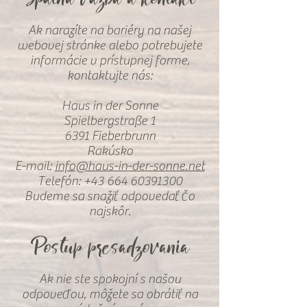
Ak narazíte na bariéry na našej
webovej stránke alebo potrebujete
informácie v prístupnej forme,
kontaktujte nás:
Haus in der Sonne
Spielbergstraße 1
6391 Fieberbrunn
Rakúsko
E-mail:
info@haus-in-der-sonne.net
Telefón: +43 664 60391300
Budeme sa snažiť odpovedať čo
najskôr.
Postup presadzovania
Ak nie ste spokojní s našou
odpoveďou, môžete sa obrátiť na