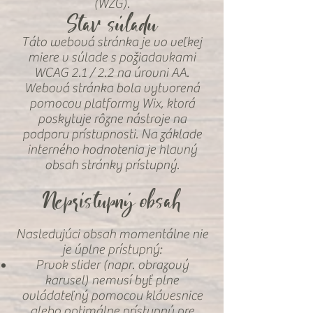
(WZG).
Stav súladu
Táto webová stránka je vo veľkej
miere v súlade s požiadavkami
WCAG 2.1 / 2.2 na úrovni AA.
Webová stránka bola vytvorená
pomocou platformy Wix, ktorá
poskytuje rôzne nástroje na
podporu prístupnosti. Na základe
interného hodnotenia je hlavný
obsah stránky prístupný.
Neprístupný obsah
Nasledujúci obsah momentálne nie
je úplne prístupný:
Prvok slider (napr. obrazový
karusel) nemusí byť plne
ovládateľný pomocou klávesnice
alebo optimálne prístupný pre