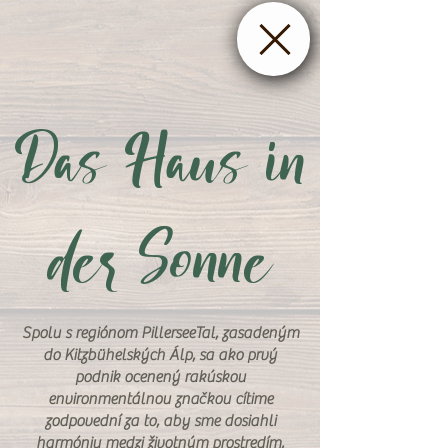
Das Haus in
der Sonne
Spolu s regiónom PillerseeTal, zasadeným
do Kitzbühelských Álp, sa ako prvý
podnik ocenený rakúskou
environmentálnou značkou cítime
zodpovední za to, aby sme dosiahli
harmóniu medzi životným prostredím,