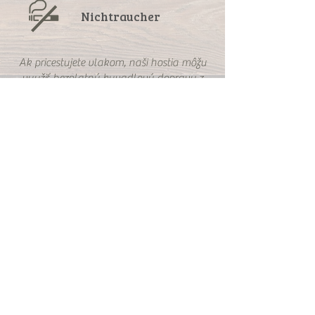
Nichtraucher
Ak pricestujete vlakom, naši hostia môžu
využiť bezplatnú kyvadlovú dopravu z
vlakovej stanice vo Fieberbrunne! Túto
službu je potrebné rezervovať
prostredníctvom webovej stránky
turistického združenia najneskôr 72 hodín
pred príchodom.
Okrem toho vieme zabezpečiť cenovo
výhodné taxi transfery z letísk v
Salzburgu, Innsbrucku alebo Mníchove –
radi aj pre väčšie skupiny...
Griass
eich...